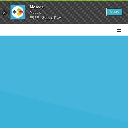
Moovle
View
Moovle
FREE - Google Play