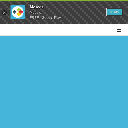
Moovle
View
Moovle
FREE - Google Play